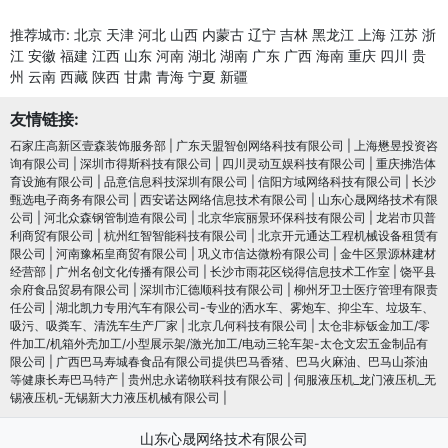
推荐城市:
北京
天津
河北
山西
内蒙古
辽宁
吉林
黑龙江
上海
江苏
浙
江
安徽
福建
江西
山东
河南
湖北
湖南
广东
广西
海南
重庆
四川
贵
州
云南
西藏
陕西
甘肃
青海
宁夏
新疆
友情链接:
石家庄高新区壹森装饰服务部
|
广东天盟智创网络科技有限公司
|
上海懋昱投资咨
询有限公司
|
深圳市得斯科技有限公司
|
四川灵动互娱科技有限公司
|
重庆拂浩体
育设施有限公司
|
品意信息科技深圳有限公司
|
信阳方域网络科技有限公司
|
长沙
甄选电子商务有限公司
|
西安诺达网络信息技术有限公司
|
山东心晟网络技术有限
公司
|
河北众森钢管制造有限公司
|
北京华宸丽景环保科技有限公司
|
龙岩市贝普
利商贸有限公司
|
杭州红智智能科技有限公司
|
北京开元通达工程机械设备租赁有
限公司
|
河南豫柘皇商贸有限公司
|
巩义市信达微粉有限公司
|
金牛区景源林建材
经营部
|
广州名创文化传播有限公司
|
长沙市雨花区锐得信息技术工作室
|
饶平县
余府食品贸易有限公司
|
深圳市汇德顺科技有限公司
|
柳州牙卫士医疗管理有限责
任公司
|
湖北凯力专用汽车有限公司-专业的洒水车、雾炮车、抑尘车、垃圾车、
吸污、吸粪车、清洗车生产厂家
|
北京几何科技有限公司
|
太仓非标钣金加工/零
件加工/机箱外壳加工/小型展示架/激光加工/电动三轮车架-太仓文宏五金制品有
限公司
|
广西巴马寿城春食品有限公司提供巴马香猪、巴马火麻油、巴马山茶油
等健康长寿巴马特产
|
贵州忠永诺物联科技有限公司
|
伺服液压机_龙门液压机_无
锡液压机-无锡新大力液压机械有限公司
|
山东心晟网络技术有限公司